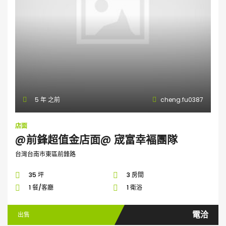
5 年 之前
cheng.fu0387
店面
@前鋒超值金店面@ 宬富幸褔團隊
台灣台南市東區前鋒路
35 坪
3 房間
1 餐/客廳
1 衛浴
電洽
出售