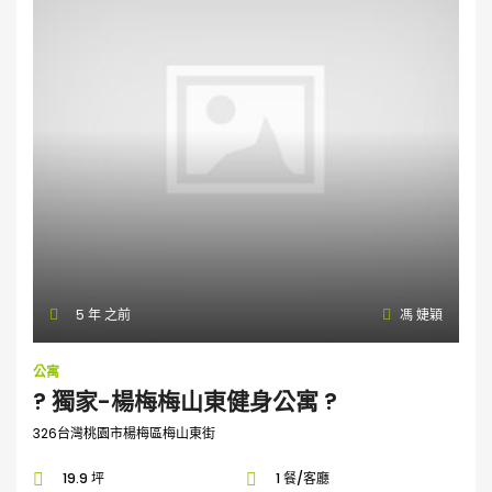
5 年 之前
馮 婕穎
公寓
? 獨家-楊梅梅山東健身公寓 ?
326台灣桃園市楊梅區梅山東街
19.9 坪
1 餐/客廳