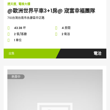
透天厝
電梯大樓
@歐洲世界平車3+1房@ 宬富幸褔團隊
710台灣台南市永康區中正路
43.38 坪
4 房間
2 餐/客廳
2 衛浴
1 車位
電洽
出售
熱賣中