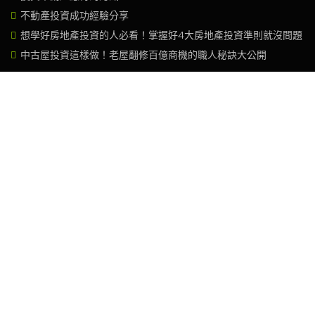
不動產投資成功經驗分享
想學好房地產投資的人必看！掌握好4大房地產投資準則就沒問題
中古屋投資這樣做！老屋翻修百億商機的職人秘訣大公開
文章標籤雲
創造力
商業
想像
概念
生活方式
革新
網站建置
本網站由
六十公里網路科技
建置
32043桃園市中壢區元化路224號12F
(03)280-5166
service@60km.com