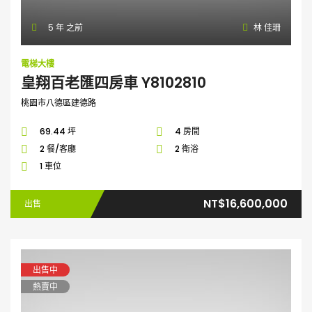
5 年 之前
林 佳珊
電梯大樓
皇翔百老匯四房車 Y8102810
桃園市八德區建德路
69.44 坪
4 房間
2 餐/客廳
2 衛浴
1 車位
NT$16,600,000
出售
出售中
熱賣中