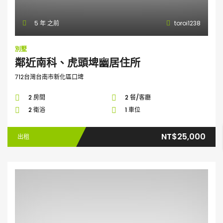
5 年 之前
toroi1238
別墅
鄰近南科、虎頭埤幽居住所
712台灣台南市新化區口埤
2 房間
2 餐/客廳
2 衛浴
1 車位
NT$25,000
出租