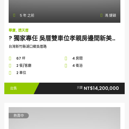
5 年 之前
馮 婕穎
華廈
透天厝
? 獨家專任 吳厝雙車位孝親房邊間新美墅 ?
台灣新竹縣湖口鄉吳厝路
67 坪
4 房間
2 餐/客廳
4 衛浴
2 車位
NT$14,200,000
只要
出售
熱賣中