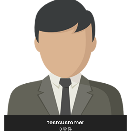
testcustomer
0 物件