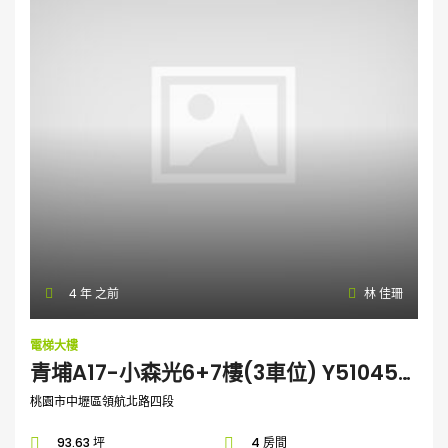
4 年 之前
林 佳珊
電梯大樓
青埔A17-小森光6+7樓(3車位) Y5104510
桃園市中壢區領航北路四段
93.63 坪
4 房間