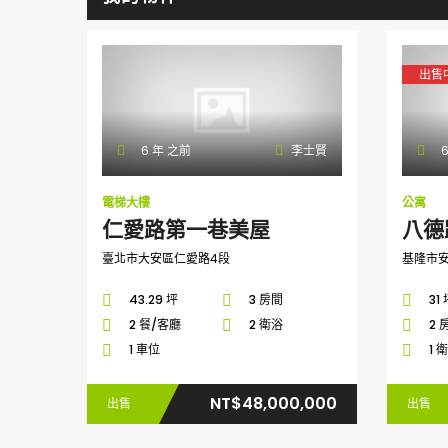
出售
6 年 之前
李士賢
6
電梯大樓
公寓
仁愛路第一巷美屋
八德
臺北市大安區仁愛路4段
基隆市
43.29 坪
3 房間
31
2 餐/客廳
2 衛浴
2 
1 車位
1 
NT$48,000,000
出售
出售