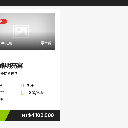
中
 年 之前
李士賢
路明亮寓
安樂區八德路
 坪
7 坪
房間
2 餐/客廳
衛浴
NT$4,100,000