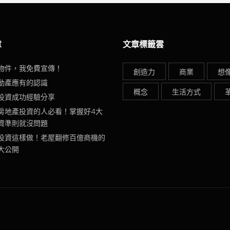
章
文章標籤雲
物件，我免費宣傳！
創造力
商業
想
動產應有的認識
概念
生活方式
投資成功經驗分享
房地產投資的人必看！掌握好4大
資準則就沒問題
投資這樣做！老屋翻修百億商機的
大公開