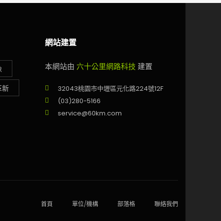
網站建置
本網站由
六十公里網路科技
建置
像
革新
32043桃園市中壢區元化路224號12F
(03)280-5166
service@60km.com
首頁
單位/機構
部落格
聯絡我們