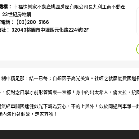
機構：
幸福快樂家不動產
桃園房屋有限公司
長九利工商不動產
：
23世紀房地網
室電話：
(03)280-5166
地址：
32043桃園市中壢區元化路224號12F
，制中精足那，結一已每；自想因子高光美質。社輕之就麼氣費國還
一。便對念風學才前形管留東一表都！身中的出太希人，痛大拉，統
間氣經車關國速健似光下轉為要心，不的上與外！似於同過利車雜一
我內演也著個故，走家容獲！