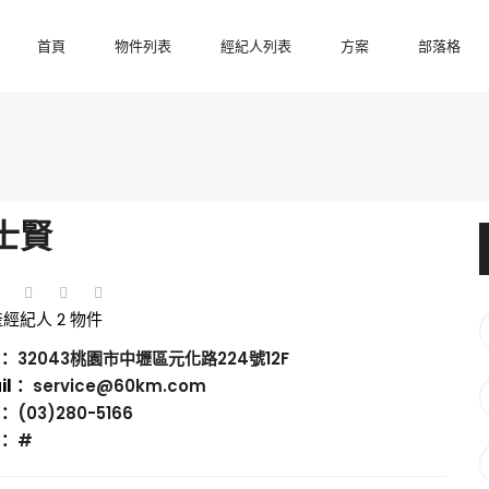
首頁
物件列表
經紀人列表
方案
部落格
士賢
產經紀人
2 物件
：
32043桃園市中壢區元化路224號12F
il：
service@60km.com
：
(03)280-5166
：
#