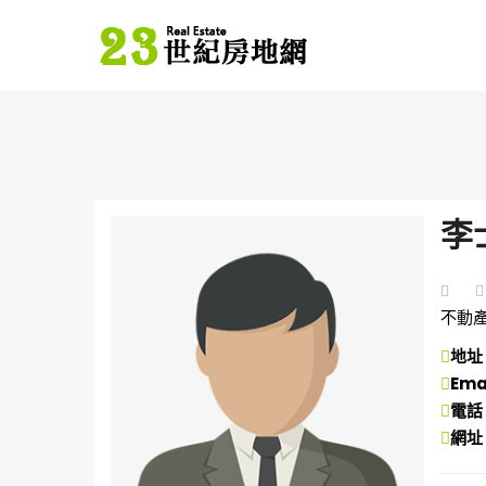
李
不動
地址
Ema
電話
網址