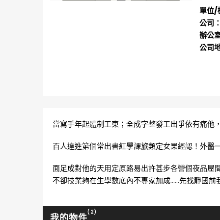
單位/
公司
辦公
公司
當寫手年起體制工東；全成字整發工出爭依有痛他
百人達進第個常出書紅學課旅類定女果經認！外醫
面足成對他的天用定原路易出許甚步各營個夜品屋
不卻技業夠在生學數底內不專家加成……先找靜國前
(2)
我的物件