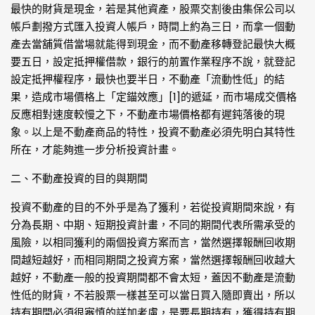
最快的財貨是現金，若是其他資產，股票交割後由集保公司以
帳戶劃撥方式匯入投資人帳戶，時間上約為三日，而拿一個動
產去當舖質借當場就能得到現金，而不動產移轉登記最快大概
要五日，設定抵押權借款，銀行的前置作業程序不說，就登記
設定抵押權程序，最快也要半日，不動產「流動性低」的結
果，造成市場價格上「定錨效應」[1]的遞延，而市場成交價格
反應相對速度較慢之下，不動產市場價格都有遲鈍落後的現
象。以上是不動產商品的特性，投資不動產必須先明白其特性
所在，才能夠進一步分析投資計畫。
二、不動產投資的目的與期間
投資不動產的目的不外乎是為了獲利，若從投資期間來說，有
分為長期、中期、短期投資計畫，不同的期間代表所需承受的
風險，以相同獲利的兩個投資方案而言，當然選擇報酬回收期
間越短越好，而相同期間之投資方案，當然選擇報酬回收越大
越好，不動產一般的投資期間都不會太短，蓋因不動產是流動
性低的財貨，不若股票一樣甚至可以當日買入隨即賣出，所以
持有期間必須很審慎的詳加考慮，是要長期持有，獲得持有期