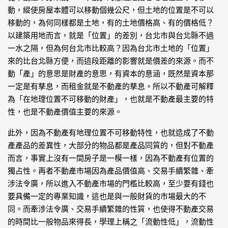
動，縱使房屋本體可以移動個幾公尺，但土地的位置是不可以
移動的，為何同樣都是土地，有的土地價格高、有的價格低？
以建築用地而言，就是「位置」的差別，台北市與台北縣不過
一水之隔，但為何台北市比較高？因為台北市土地的「位置」
來的比台北縣方便，而這段距離的影響就是價差的來源。而不
動「產」的意思是財產的意思，有資本的意涵，既然是資本那
一定是有孳息，而租金就是不動產的孳息。所以不動產可解釋
為「在地理位置不可移動的財產」，也就是不動產最主要的特
性，也是不動產價值主要的來源。
此外，因為不動產有地理位置不可移動特性，也就造成了不動
產產品的差異性，大部分的物品都是產品同質的，但對不動產
而言，事實上沒有一間房子是一模一樣，因為不動產有位置的
獨占性。再者不動產市場因為產品價值高、交易手續繁雜、牽
涉法令廣，所以進入不動產市場的門檻比較高，至少要有錢也
要具備一定的專業知識，這也是與一般財貨的市場最大的不
同。而牽涉法令廣、交易手續繁雜的性質，也使得不動產交易
的時間比一般物品來得長，學理上稱之「流動性低」，流動性