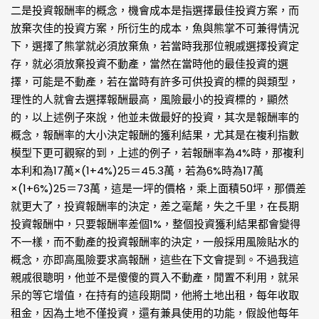
二是投資報酬率的概念，機會成本是指選擇最佳投資方案，而
放棄次佳的投資方案，所衍生的成本，魚與熊掌不可兼得情況
下，選擇了熊掌就必須放棄魚，若當時我那位親戚選擇投資定
存，就必須放棄投資不動產，當然在當時他的最佳投資的選
擇，可能是不動產，若在當時有許多可供投資的標的與類型，
理性的人就會去選擇報酬最高，風險最小的投資標的，顯然
的，以上述例子來說，他並未做最好的投資，其次是報酬率的
概念，報酬率的大小決定報酬的獲利結果，尤其是在複利指數
模型下更可觀察的到，上述的例子，若報酬率為4%時，那複利
本利和為17萬×(1+4%)25＝45.3萬，若為6%時為17萬
×(1+6%)25＝73萬，這是一坪的價格，乘上面積50坪，那價差
就更大了，投資報酬率的決定，差之毫氂，失之千里，在長期
投資報酬中，只要報酬率差個1%，整個投資獲利結果都會變得
不一樣，而不動產的投資報酬率的決定，一般採用風險貼水的
概念，亦即高風險要求高報酬，這些在下文會提到。不過我這
親戚很聰明，他並不是傻傻的買入不動產，閒置不利用，就呆
呆的等它增值，在持有的這段期間，他將土地出租，每年收取
租金，因為土地不僅投資，還有兼具使用的功能，假設他每年