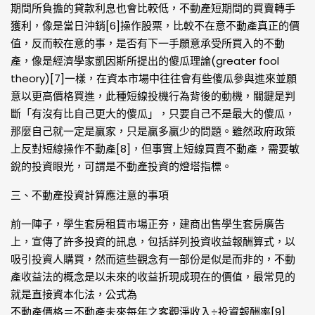
期間所負擔的貸款利息也會比較低，不動產短期間的買賣轉手
獲利，像是當日沖銷[6]操作股票，比較不在意不動產真正的價
值，反而較在意的事，是否有下一手願意承受所買入的不動
產，像是經濟學家凱因斯所提出的傻瓜理論(greater fool
theory)[7]一樣，在資本市場中往往會有些傻瓜參與進來並願
意以更高價格買進，此種短線投機行為背後的動機，關鍵是判
斷「有沒有比自己更大的傻瓜」，只要自己不是最大的傻瓜，
那麼自己就一定是贏家，只是贏多贏少的問題。雖然政府政策
上反對短線操作不動產[8]，但事實上短線買賣不動產，需要敏
銳的投資眼光，可謂是不動產投資的燈塔指標。
三、不動產投資計算應注意的事項
前一陣子，學生套房租賃市場正夯，建商出售學生套房廣告
上，宣傳了許多投資的訊息，包括詳列投資收益報酬算式，以
吸引投資人購買，然而這些觀念有一部份是似是而非的，不動
產收益法的概念是以未來的收益折現成現在的價值，最常見的
就是直接資本化法，公式為
不動產價格＝不動產未來每年之客觀淨收入÷投資報酬率[9]