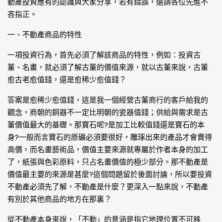
動產投資應有的認識與大家分享，若有錯誤，還請各位先進不
吝指正。
一、不動產商品的特性
一項投資行為，首先必須了解該商品的特性，例如：投資古
董、名畫，就必須了解古董的價值來源，就以古董來說，古董
愈古老愈值錢，還是愈稀少愈值錢？
答案是愈稀少愈值錢，這是我一個經營古董商行的客戶給我的
觀念，商朝的銅器不一定比明朝的瓷器值錢；供給與需求是古
董價值最大的基礎。那寶石呢?是加工比較值錢還是寶石的本
身?一般而言寶石的原礦必須要很好，雕琢出來的產品才會賣得
高價，而名畫藝術品，價值主要來源就專屬於作者本身的加工
了，紙張與色彩原料，只占名畫價值的極少部分。那不動產是
價值最主要的來源是甚麼?這個問題留於後面討論，所以要投資
不動產必須先了解，不動產是什麼？更深入一點來說，不動產
有別於其他商品的地方在那裏？
從不動產本身來說，「不動」的意涵是指它地理位置不可移