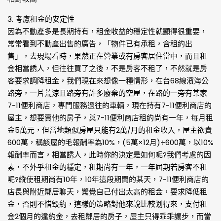
3. 考慮租金的安定性
因為不動產多是長期持有，租金收益的穩定性就顯得很重要，
常常看到不動產出售的廣告，「物件已有承租，含租約出
售」，去現場看時，果然正在營業或有房客居住當中，而且租
金相當誘人，但往往買了之後，不是房客不租了，不然就是房
客要求調降租金，我們現在來想像一種情形，在台68線濱海公
路旁，一片荒涼且路旁有許多廢棄的空屋，在路的一旁有某家
7-11便利商店，專門服務過往的車輛，現在持有7-11便利商店的
屋主，想要賣他的房子，與7-11便利商店租約尚有一年，每月租
金5萬元，但當地類似房屋只能有2萬/月的租金收入，屋主欲賣
600萬，稱該屋的毛報酬率為10%，(5萬×12月)÷600萬，以10%
報酬率而言，相當誘人，此時你的決定是如何呢?我們考慮的因
素，不外乎租金的穩定，租期尚有一年，一年屆期若房客不租
呢?縱使租期尚有10年，10年這段期間的某天，7-11便利商店的
店長與附近鄰居聊天，驚覺自己付出太高的租金，要求降低租
金，否則不惜毀約，這樣的策略對他來說比較划得來，支付租
金2個月的違約金，去租鄰居的房子，屋主只得乖乖讓步，而當