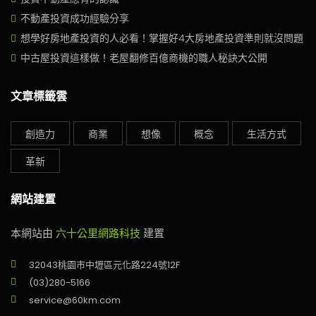
不動產投資成功經驗分享
想學好房地產投資的人必看！掌握好4大房地產投資準則就沒問題
中古屋投資這樣做！老屋翻修百億商機的職人秘訣大公開
文章標籤雲
創造力
商業
想像
概念
生活方式
革新
網站建置
本網站由
六十公里網路科技
建置
32043桃園市中壢區元化路224號12F
(03)280-5166
service@60km.com