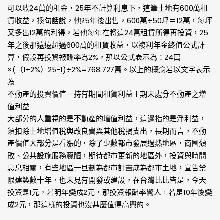
可以收24萬的租金，25年不計算利息下，這筆土地有600萬租
賃收益，換句話說，他25年後出售，600萬÷50坪＝12萬，每坪
又多出12萬的利得，若他每年在將這24萬租賃所得再投資，25
年之後那遠遠超過600萬的租賃收益，以複利年金終值公式計
算，假設再投資報酬率為2%，那以公式表示為：24萬
×(（1+2%）25-1)÷2%=768.727萬。以上的概念若以文字表示
為
不動產的投資價值＝持有期間租賃利益＋期末處分不動產之增
值利益
大部分的人重視的是不動產的增值利益，這邊指的是淨利益，
須扣除土地增值稅與改良費與其他稅捐支出，長期而言，不動
產價值大部分是看漲的，除了少數都市發展過熱地區，商圈頹
敗、公共設施服務窳陋，期待都市更新的地區外，投資與時間
息息相關，有些地區一旦劃為都市計畫成為都市土地，宣告禁
限建築數十年，也未見有開發或建設，在台灣比比皆是，今天
投資是1元，若明年變成2元，那投資報酬率驚人，若是10年後變
成2元，那這樣的投資也沒甚麼值得高興的。