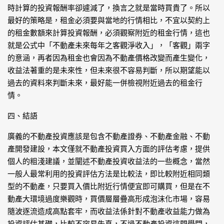
時計算的投資報酬率卻遽減了，換言之就是當時買貴了。所以
最好的策略是，租金必須要與當地的行情相比，不宜以契約上
的租金數額來計算投資報酬，必須觀察附近的租金行情，這也
就是公式中「不動產未來每年之客觀淨收入」，「客觀」兩字
的意涵，再者因為租金也會因為不動產價格改變而產生變化，
收益法著重的是未來性，但未來很不容易判斷，所以期望能以
過去的資料來判斷未來，最好能一併檢視附近過去的租金行
情。
四、結語
廣義的不動產投資應該是包含不動產證券、不動產金融、不動
產開發建設，本文僅就不動產投資買入方面的評估考慮，提供
個人的粗淺建議，並闡述不動產投資收益法的一些概念，當然
一般人最常利用的投資評估方法是比較法，即比較附近相同類
型的不動產，只要買入價比附近行情便宜即可購買，但是在不
動產大環境過度樂觀時，買價層層疊高形成泡沫化市場，容易
隨波逐流造成高點套牢，而收益法係針對不動產收益能力做為
投資評估基礎，比較不容易失真，不過不動產投資這門學問，