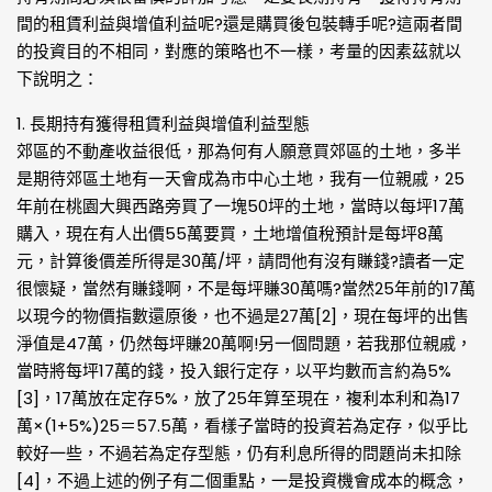
間的租賃利益與增值利益呢?還是購買後包裝轉手呢?這兩者間
的投資目的不相同，對應的策略也不一樣，考量的因素茲就以
下說明之：
1. 長期持有獲得租賃利益與增值利益型態
郊區的不動產收益很低，那為何有人願意買郊區的土地，多半
是期待郊區土地有一天會成為市中心土地，我有一位親戚，25
年前在桃園大興西路旁買了一塊50坪的土地，當時以每坪17萬
購入，現在有人出價55萬要買，土地增值稅預計是每坪8萬
元，計算後價差所得是30萬/坪，請問他有沒有賺錢?讀者一定
很懷疑，當然有賺錢啊，不是每坪賺30萬嗎?當然25年前的17萬
以現今的物價指數還原後，也不過是27萬[2]，現在每坪的出售
淨值是47萬，仍然每坪賺20萬啊!另一個問題，若我那位親戚，
當時將每坪17萬的錢，投入銀行定存，以平均數而言約為5%
[3]，17萬放在定存5%，放了25年算至現在，複利本利和為17
萬×(1+5%)25＝57.5萬，看樣子當時的投資若為定存，似乎比
較好一些，不過若為定存型態，仍有利息所得的問題尚未扣除
[4]，不過上述的例子有二個重點，一是投資機會成本的概念，