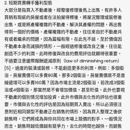
2. 短期買賣轉手獲利型態
大部分是指買入不動產後，經整復修理後馬上出售，有許多人
買稍有瑕疵的房屋或者在法拍屋得標後，將屋況整理或裝修後
出售，或是將產權複雜的不動產，解決其產權的問題，再出售
得到一個好的價格，產權複雜的不動產，往往來自於不動產共
有或者繼承的問題，因為篇幅有限，在此先不談，至於價值因
不動產本身而減損的情形，一般經過修復或改良之後，往往能
創造不少的利潤，此時修復與改良的費用評估就顯得很重要，
不過要注意邊際報酬遞減原則（law of diminishing return）
[5]，過度的裝潢或裝修，不能創造更多的利潤，例如：多個衛
浴，房屋賣價可以多賣80萬，那多2個衛浴，房屋賣價是不是直
線遞增可以多賣160萬？因為市場主流是2個衛浴，若改成3個衛
浴或4個衛浴，那當然是不會增加價值，甚至貶值，此外也要視
不動產的個別情況增加投資，此外市價與去化性的評估也很重
要，市價與去化性的評估是因為短期買入賣出，所以必須很注
意附近相同類型不動產正在銷售的情形，因為買入整理之後欲
銷售時，它們將成為與你共同在市場上競價的對手，一般情況
而言，銷售時越低價越有競爭力，去化的時間也越快，而銷售