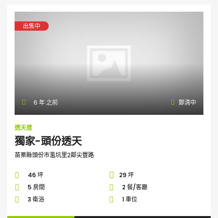
出售中
6 年 之前
鄭清中
透天厝
獨家-頭份透天
苗栗縣頭份市濫坑里2鄰尖豐路
46 坪
29 坪
5 房間
2 餐/客廳
3 衛浴
1 車位