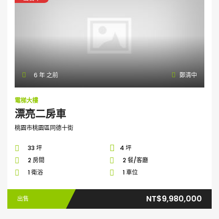
6 年 之前
鄭清中
電梯大樓
漂亮二房車
桃園市桃園區同德十街
33 坪
4 坪
2 房間
2 餐/客廳
1 衛浴
1 車位
NT$9,980,000
出售