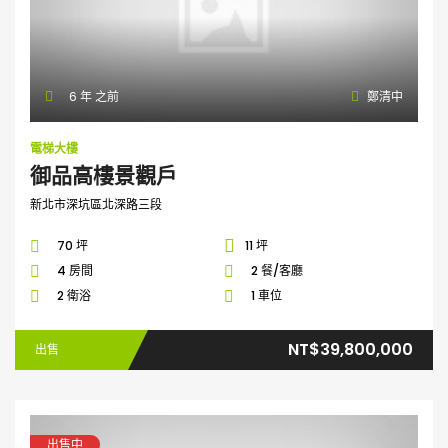
6 年 之前
鄭清中
電梯大樓
御品高樓景觀戶
新北市深坑區北深路三段
70 坪
11 坪
4 房間
2 餐/客廳
2 衛浴
1 車位
NT$39,800,000
出售
出售中