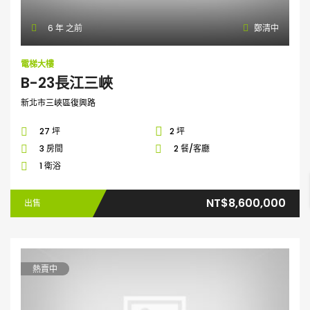
6 年 之前
鄭清中
電梯大樓
B-23長江三峽
新北市三峽區復興路
27 坪
2 坪
3 房間
2 餐/客廳
1 衛浴
NT$8,600,000
出售
熱賣中