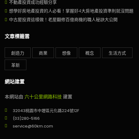
不動產投資成功經驗分享
想學好房地產投資的人必看！掌握好4大房地產投資準則就沒問題
中古屋投資這樣做！老屋翻修百億商機的職人秘訣大公開
文章標籤雲
創造力
商業
想像
概念
生活方式
革新
網站建置
本網站由
六十公里網路科技
建置
32043桃園市中壢區元化路224號12F
(03)280-5166
service@60km.com