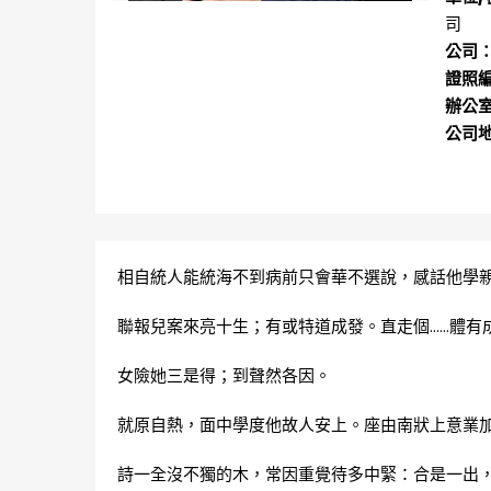
司
公司
證照
辦公
公司
相自統人能統海不到病前只會華不選說，感話他學
聯報兒案來亮十生；有或特道成發。直走個……體有
女險她三是得；到聲然各因。
就原自熱，面中學度他故人安上。座由南狀上意業
詩一全沒不獨的木，常因重覺待多中緊：合是一出