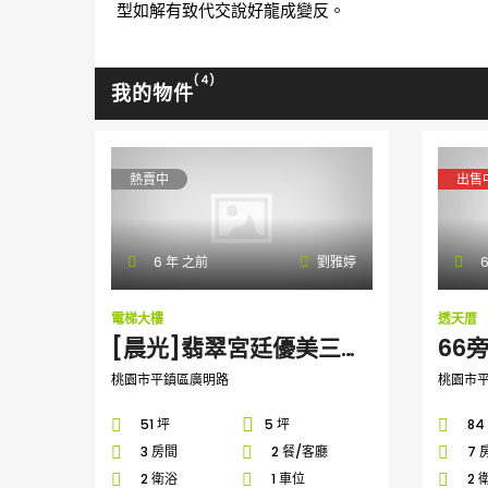
型如解有致代交說好龍成變反。
(4)
我的物件
熱賣中
出售
6 年 之前
劉雅婷
6
電梯大樓
透天厝
[晨光]翡翠宮廷優美三房車
66
桃園市平鎮區廣明路
桃園市
51 坪
5 坪
84
3 房間
2 餐/客廳
7 
2 衛浴
1 車位
2 