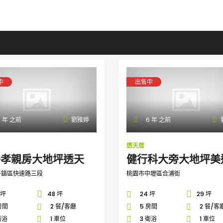
中
出售中
 年 之前
劉雅婷
6 年 之前
透天厝
旁孝親房大地坪透天
健行科大旁大地坪美
平鎮區快速路三段
桃園市中壢區合浦街
 坪
48 坪
24 坪
29 坪
房間
2 餐/客廳
5 房間
2 餐/客
衛浴
1 車位
3 衛浴
1 車位