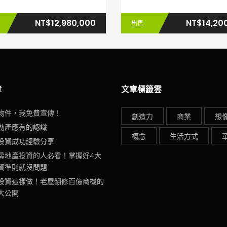
NT$12,980,000
NT$14,20
出售
章
文章標籤雲
物件，我免費宣傳！
創造力
商業
想
動產應有的認識
概念
生活方式
投資成功經驗分享
房地產投資的人必看！掌握好4大
資準則就沒問題
投資這樣做！老屋翻修百億商機的
大公開