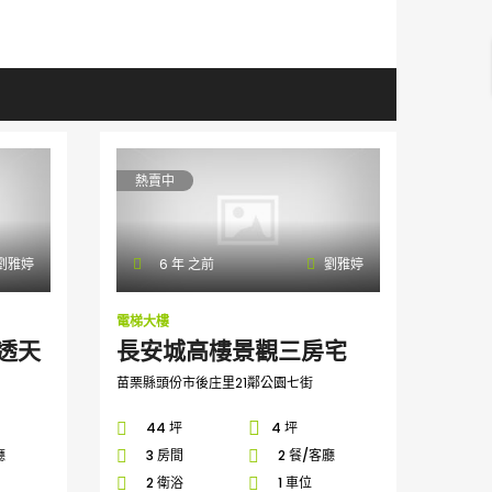
熱賣中
劉雅婷
6 年 之前
劉雅婷
電梯大樓
透天
長安城高樓景觀三房宅
苗栗縣頭份市後庄里21鄰公園七街
44 坪
4 坪
廳
3 房間
2 餐/客廳
2 衛浴
1 車位