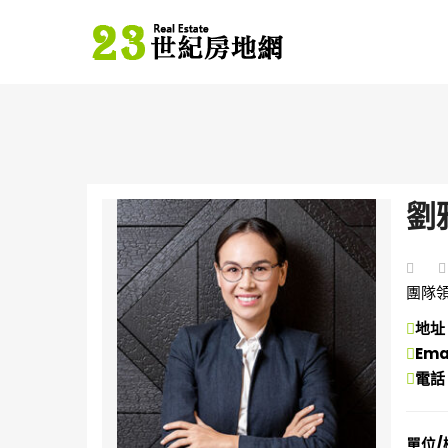
劉
團隊
地址
Ema
電話
單位/