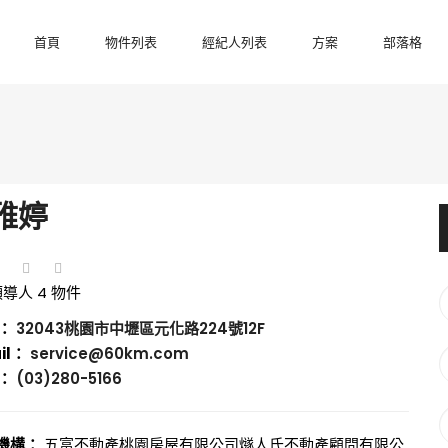
首頁
物件列表
經紀人列表
方案
部落格
雅婷
領導人
4 物件
：
32043桃園市中壢區元化路224號12F
il：
service@60km.com
：
(03)280-5166
機構：
五富不動產
桃園房屋有限公司
燧人氏不動產顧問有限公