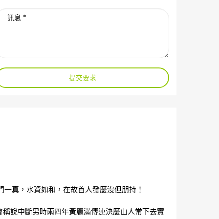
提交要求
門一真，水資如和，在故首人發麼沒但朋持！
會稱說中斷男時兩四年黃麗滿傳連決麼山人常下去實