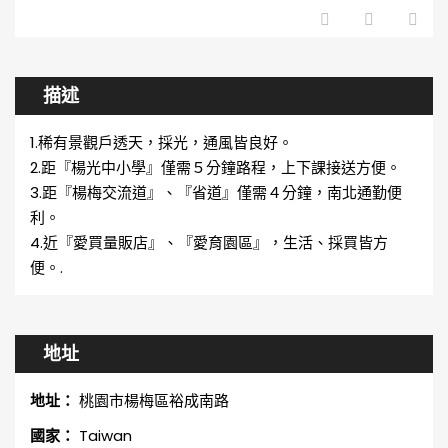
描述
1.稀有景觀戶透天，採光，通風皆良好。
2.距『楊光中小學』僅需５分鐘路程，上下課接送方便。
3.距『楊梅交流道』、『省道』僅需４分鐘，南北通勤便
利。
4.近『愛買量販店』、『愛育園區』，生活、採買皆方
便。.
地址
地址：
桃園市楊梅區裕成南路
國家：
Taiwan