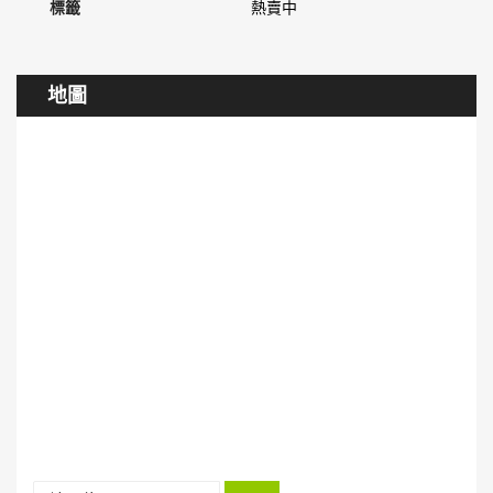
標籤
熱賣中
地圖