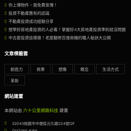
你上傳物件，我免費宣傳！
投資不動產應有的認識
不動產投資成功經驗分享
想學好房地產投資的人必看！掌握好4大房地產投資準則就沒問題
中古屋投資這樣做！老屋翻修百億商機的職人秘訣大公開
文章標籤雲
創造力
商業
想像
概念
生活方式
革新
網站建置
本網站由
六十公里網路科技
建置
32043桃園市中壢區元化路224號12F
(03)280-5166