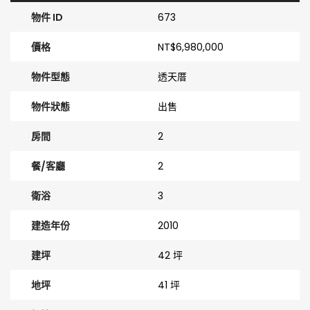
物件 ID
673
價格
NT$6,980,000
物件型態
透天厝
物件狀態
出售
房間
2
餐/客廳
2
衛浴
3
建造年份
2010
建坪
42 坪
地坪
41 坪