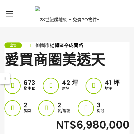
桃園市楊梅區裕成南路
出售
愛買商圈美透天
673
42
坪
41
坪
物件 ID
建坪
地坪
2
2
3
房間
餐/客廳
衛浴
NT$6,980,000