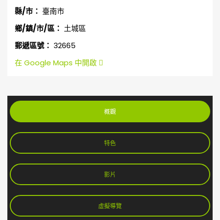
縣/市：
臺南市
鄉/鎮/市/區：
土城區
郵遞區號：
32665
在 Google Maps 中開啟
概觀
特色
影片
虛擬導覽