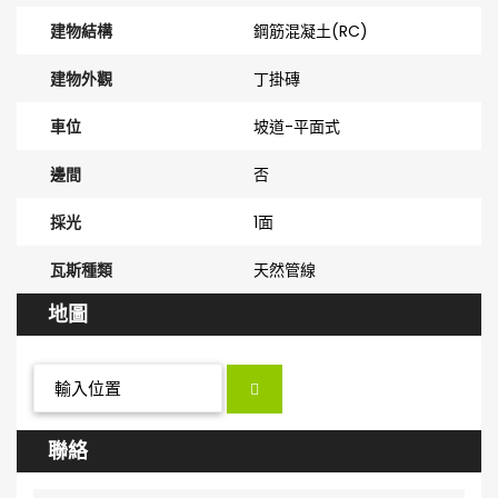
建物結構
鋼筋混凝土(RC)
建物外觀
丁掛磚
車位
坡道-平面式
邊間
否
採光
1面
瓦斯種類
天然管線
地圖
聯絡