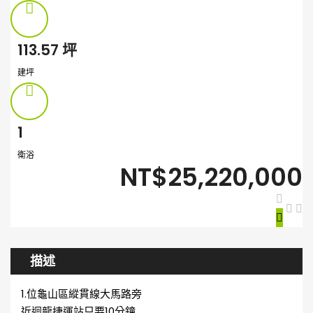
113.57
坪
建坪
1
衛浴
NT$25,220,000
描述
1.位龜山區縱貫線大馬路旁
近迴龍捷運站只要10分鐘