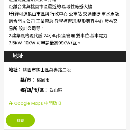
距離台北與桃園市區最近的.區域性廠辦大樓
1分鐘可達龜山市區與.行政中心 公車站 交通便捷 車水馬龍.
適合開立公司 工業廠房 教學補習班.整形美容中心 證卷交
易所 設計公司等。
2.建築風格現代感 24小時保全管理 雙車位.基本電力
7.5KW-10KW 可申請最高99KW/瓦。
地址
地址：
桃園市龜山區萬壽路二段
縣/市：
桃園市
鄉/鎮/市/區：
龜山區
在 Google Maps 中開啟
概觀