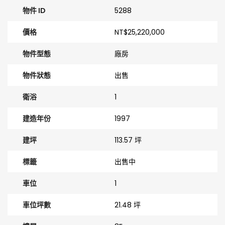
物件 ID
5288
價格
NT$25,220,000
物件型態
廠房
物件狀態
出售
衛浴
1
建造年份
1997
建坪
113.57 坪
標籤
出售中
車位
1
車位坪數
21.48 坪