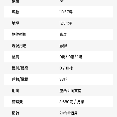
樓層
8F
坪數
113.57坪
地坪
12.54坪
物件型態
廠房
現況用途
廠辦
格局
0房/ 0廳/ 1衛
樓別/樓高
8 / 10樓
戶數/電梯
33戶
朝向
座西北向東南
管理費
3,680元 / 月繳
屋齡
24年8個月