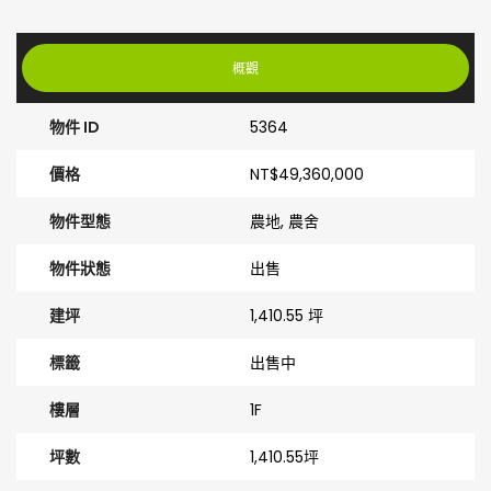
概觀
物件 ID
5364
價格
NT$49,360,000
物件型態
農地, 農舍
物件狀態
出售
建坪
1,410.55 坪
標籤
出售中
樓層
1F
坪數
1,410.55坪