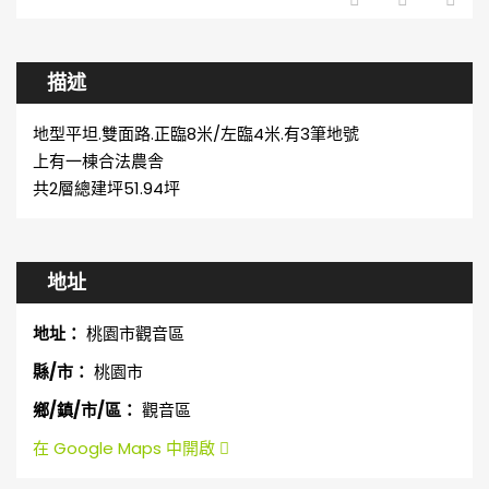
描述
地型平坦.雙面路.正臨8米/左臨4米.有3筆地號
上有一棟合法農舎
共2層總建坪51.94坪
地址
地址：
桃園市觀音區
縣/市：
桃園市
鄉/鎮/市/區：
觀音區
在 Google Maps 中開啟