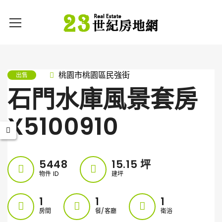
桃園市桃園區民強街
出售
石門水庫風景套房
X5100910
5448
15.15
坪
物件 ID
建坪
1
1
1
房間
餐/客廳
衛浴