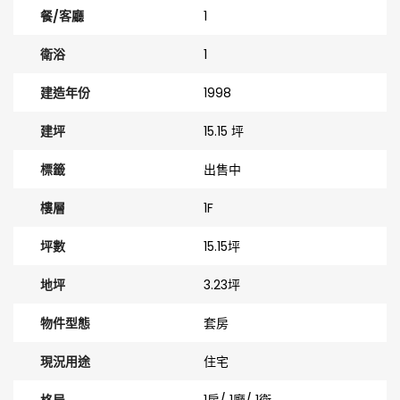
餐/客廳
1
衛浴
1
建造年份
1998
建坪
15.15 坪
標籤
出售中
樓層
1F
坪數
15.15坪
地坪
3.23坪
物件型態
套房
現況用途
住宅