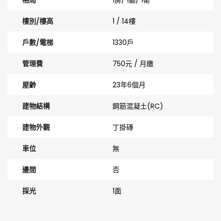
格局
1房/ 1廳/ 1衛
樓別/樓高
1 / 14樓
戶數/電梯
1330戶
管理費
750元 / 月繳
屋齡
23年6個月
建物結構
鋼筋混凝土(RC)
建物外觀
丁掛磚
車位
無
邊間
否
採光
1面