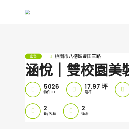
桃園市八德區豐田三路
出售
涵悅｜雙校園美裝潢
5026
17.97
坪
物件 ID
建坪
2
2
餐/客廳
衛浴