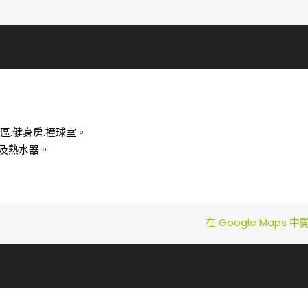
區.健身房.撞球室。
及熱水器。
在 Google Maps 