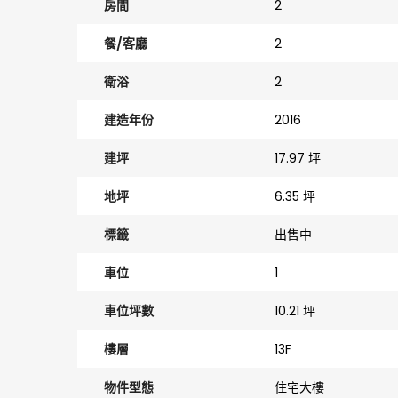
房間
2
餐/客廳
2
衛浴
2
建造年份
2016
建坪
17.97 坪
地坪
6.35 坪
標籤
出售中
車位
1
車位坪數
10.21 坪
樓層
13F
物件型態
住宅大樓