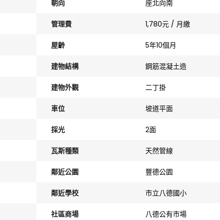
朝向
座北向南
管理費
1,780元 / 月繳
屋齡
5年10個月
建物結構
鋼筋混凝土造
建物外觀
二丁掛
車位
坡道平面
採光
2面
瓦斯種類
天然管線
鄰近公園
豐德公園
鄰近學校
市立八德國小
社區商場
八德公有市場