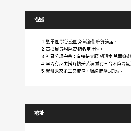
描述
雙學區.豐德公園旁.嶄新街廓舒適居。
高樓層景觀戶.高指名度社區。
社區公設完善：有接待大廳.閱讀室.兒童遊戲
室內有屋主搭有精美裝潢.並有三台禾廉冷氣
緊鄰未來第二交流道、綠線捷運G01站。
地址