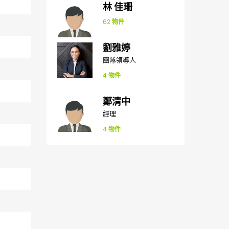
林 佳珊
62
物件
劉雅婷
團隊領導人
4
物件
鄭清中
經理
4
物件