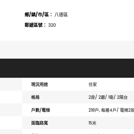
鄉/鎮/市/區：
八德區
郵遞區號：
320
現況用途
住家
格局
2房/ 2廳/ 1衛/ 2陽台
戶數/電梯
218戶, 每層4戶/ 電梯2
面臨路寬
15米