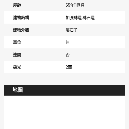
屋齡
55年11個月
建物結構
加強磚造,磚石造
建物外觀
磨石子
車位
無
邊間
否
採光
2面
地圖