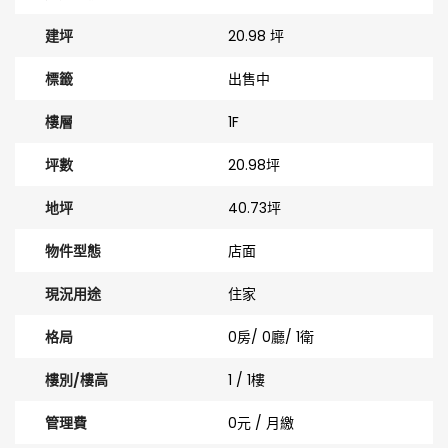
建坪
20.98 坪
標籤
出售中
樓層
1F
坪數
20.98坪
地坪
40.73坪
物件型態
店面
現況用途
住家
格局
0房/ 0廳/ 1衛
樓別/樓高
1 / 1樓
管理費
0元 / 月繳