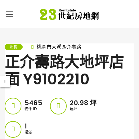
桃園市大溪區介壽路
出售
正介壽路大地坪店
面 Y9102210
5465
20.98
坪
物件 ID
建坪
1
衛浴