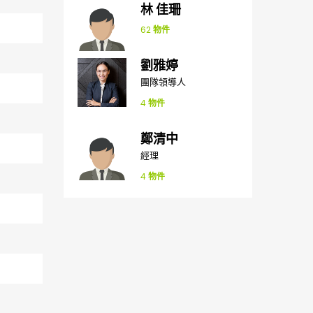
林 佳珊
62
物件
劉雅婷
團隊領導人
4
物件
鄭清中
經理
4
物件