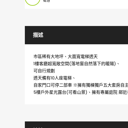
衛浴
描述
市區稀有大地坪、大面寬電梯透天
1樓客廳超寬敞空間(落地窗自然落下的暖陽)、
可自行規劃
透天備有10人座電梯、
自家門口可停二部車 ※擁有獨棟獨戶五大套房自
5樓戶外星光露台(可看山景)、擁有專屬庭院 鄰