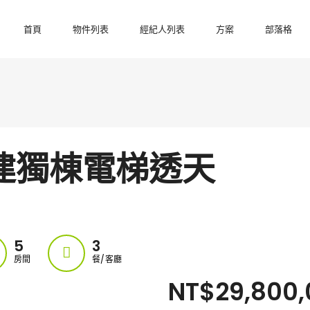
首頁
物件列表
經紀人列表
方案
部落格
建獨棟電梯透天
5
3
房間
餐/客廳
NT$29,800,