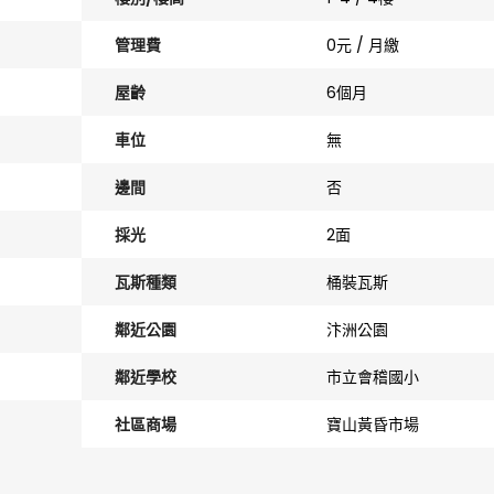
管理費
0元 / 月繳
屋齡
6個月
車位
無
邊間
否
採光
2面
瓦斯種類
桶裝瓦斯
鄰近公園
汴洲公園
鄰近學校
市立會稽國小
社區商場
寶山黃昏市場