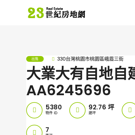
330台灣桃園市桃園區峨眉三街
出售
大業大有自地自
AA6245696
5380
92.76
坪
物件 ID
建坪
7