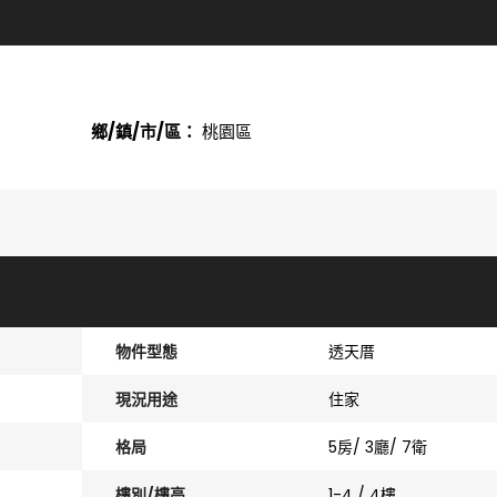
鄉/鎮/市/區：
桃園區
物件型態
透天厝
現況用途
住家
格局
5房/ 3廳/ 7衛
樓別/樓高
1-4 / 4樓