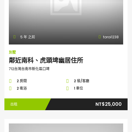
5 年 之前
toroi1238
別墅
鄰近南科、虎頭埤幽居住所
712台灣台南市新化區口埤
2 房間
2 餐/客廳
2 衛浴
1 車位
NT$25,000
出租