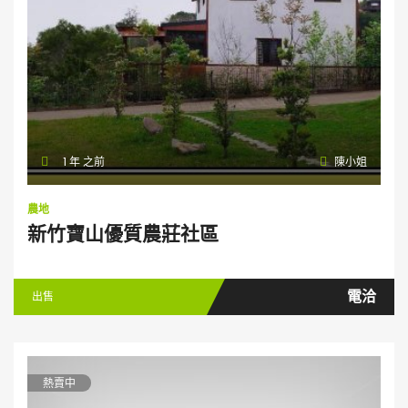
1 年 之前
陳小姐
農地
新竹寶山優質農莊社區
電洽
出售
熱賣中