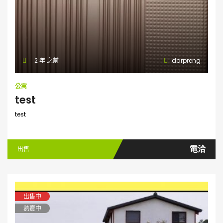
2 年 之前
darpreng
公寓
test
test
電洽
出售
出售中
熱賣中