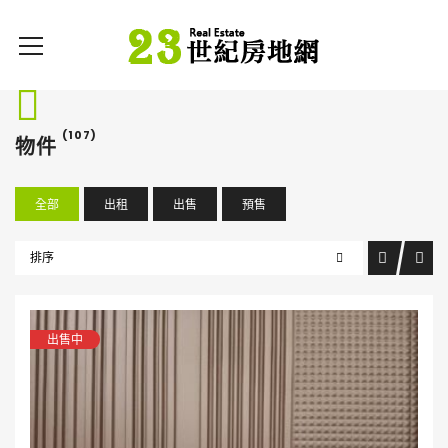
(107)
物件
全部
出租
出售
預售
排序
出售中