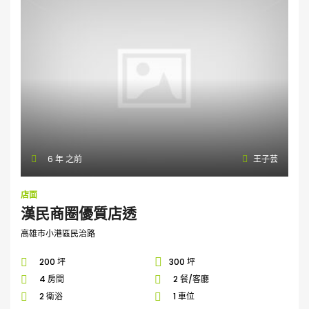
6 年 之前
王子芸
店面
漢民商圈優質店透
高雄市小港區民治路
200 坪
300 坪
4 房間
2 餐/客廳
2 衛浴
1 車位