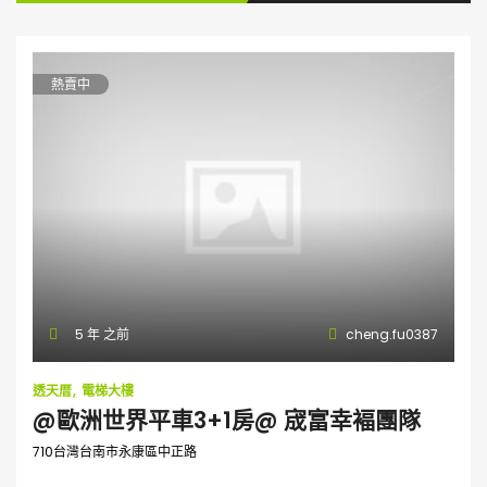
熱賣中
5 年 之前
cheng.fu0387
透天厝
電梯大樓
@歐洲世界平車3+1房@ 宬富幸褔團隊
710台灣台南市永康區中正路