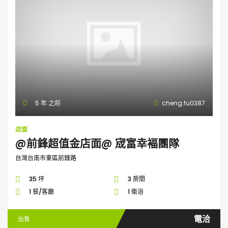
5 年 之前
cheng.fu0387
店面
@前鋒超值金店面@ 宬富幸褔團隊
台灣台南市東區前鋒路
35 坪
3 房間
1 餐/客廳
1 衛浴
電洽
出售