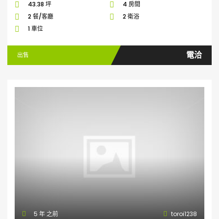
43.38 坪
4 房間
2 餐/客廳
2 衛浴
1 車位
電洽
出售
5 年 之前
toroi1238