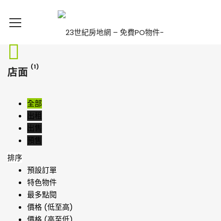
(1)
店面
全部
出租
出售
預售
排序
預設訂單
特色物件
最多點閱
價格 (低至高)
價格 (高至低)