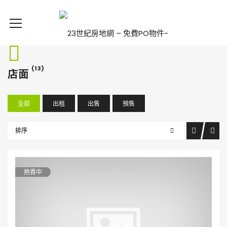
(13)
店面
全部
出租
出售
預售
排序
熱賣中