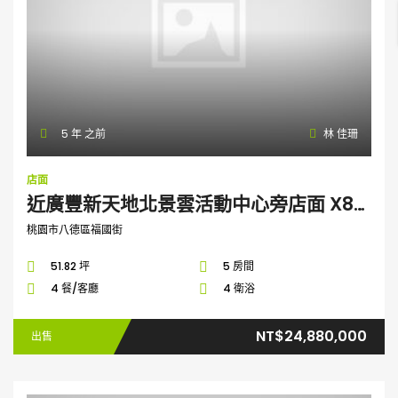
5 年 之前
林 佳珊
店面
近廣豐新天地北景雲活動中心旁店面 X8100510
桃園市八德區福國街
51.82 坪
5 房間
4 餐/客廳
4 衛浴
NT$24,880,000
出售