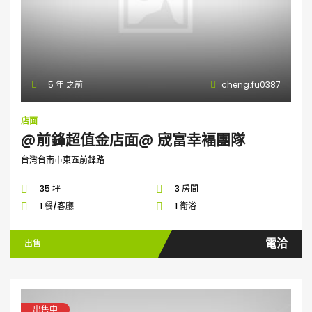
5 年 之前
cheng.fu0387
店面
@前鋒超值金店面@ 宬富幸褔團隊
台灣台南市東區前鋒路
35 坪
3 房間
1 餐/客廳
1 衛浴
電洽
出售
出售中