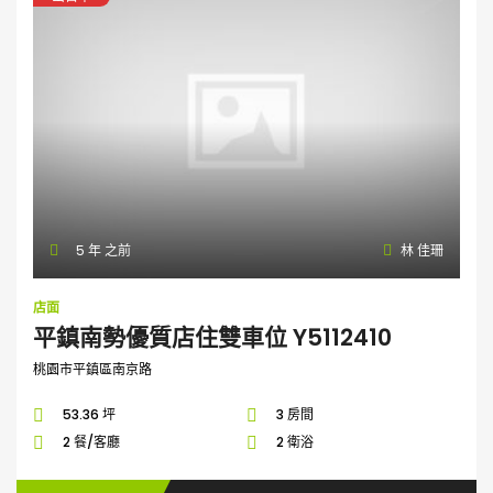
5 年 之前
林 佳珊
店面
平鎮南勢優質店住雙車位 Y5112410
桃園市平鎮區南京路
53.36 坪
3 房間
2 餐/客廳
2 衛浴