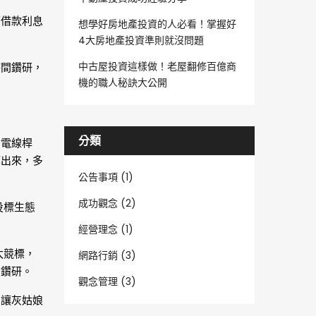
面借款利息
想學好房地產投資的人必看！掌握好
4大房地產投資準則就沒問題
中古屋投資這樣做！老屋翻修百億商
時間鑽研，
機的職人秘訣大公開
分類
對電線桿
算出來，多
公告事項 (1)
成功觀念 (2)
投標生態
經營理念 (1)
太競標，
網路行銷 (3)
多鑽研。
觀念管理 (3)
，讓灰姑娘