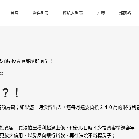
首頁
物件列表
經紀人列表
方案
部落格
評論
？！
到高額房貸；如果您一時没賣出去，您每月還要負擔２４０萬的銀行利
投資客，買法拍屋穫利超過上億，也親眼目暏不少投資客慘遭套牢；
更放大信用，以房屋向銀行貸款，再往法院不斷標房子；