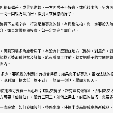
但稍有偏差，或景氣逆轉，一方面房子不好賣，或賠錢出售，另方
一間一間輪為法拍屋，換別人來標您的房子。
路買下去呢？這一行業是賺專業的錢，有興趣法拍，您一定要投入
介，如果當做長期投資，您一定要完全靠自己。
，再到現場多角度看房子，有没有什麼瑕疵地方（路沖，對屋角，
親找老婆那種興奮及謹慎，結束看屋工作前，就要把房子的市價估
圍內。
有多少，要抓幾％利潤才有機會得標；如果您不够專業，當地法院的
，没利潤，標太低，標不到」，簡單一句話，學問大似天。
的使用權可要費一番心思；有點交房子，踓有法院做靠山，然因點交
方可要「仙拚仙」，没有三兩三，如何上梁山，討屋的技巧，您要
一處廢墟，如何發揮設計、整修水準，使這半成品變成高級新成品