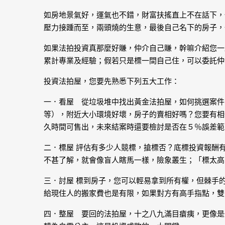
如房地景氣好，運氣也不錯，財富扶搖直上不在話下，
壓力接踵而至，兩頭燒的生意，最後自己名下的房子，
如果法拍投資真那麼好賺，仲介自己賺，幹嘛介紹您一
累計專業及經驗；假若只是標一間自己住，可以委託仲
投資法拍屋，您要先熟悉下列五大工作：
一．看屋 從垃圾堆中找出黃金法拍屋，如何挑選案件
等），附近大小環境好壞，房子的賣相好嗎？您要有相
久時間可售出，未來結案時還要檢討是否在５％誤差範
二．標屋 評估有多少人競標，搶標否？底標投資報酬
不甚了解，就會像盲人瞎馬一樣，險象叢生；「標太高
三．討屋 標到房子，您可以輕易拿到所有權，但棘手
給現住人的搬家費也是有限，如果對方有高手指點，雙
四．整屋 要回的法拍屋，十之八九滿目瘡痍，更像是