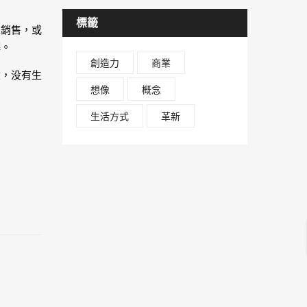
標籤
單銷售，或
懈。
創造力
商業
險，没有生
想像
概念
生活方式
革新