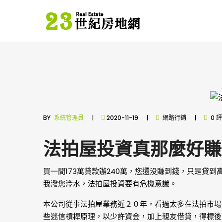
BY
系統管理員
2020-11-19
網路行銷
0 
法拍屋投資真那麼好賺
買一間173萬貸款辦240萬，您還没賺到錢，只是貸
我潑您泠水，法拍屋投資要有危機意識。
本公司從事法拍屋業務近２０年，看過太多在法拍市場
些迷信槓桿原理，以少許資金，加上親友借貸，得標後