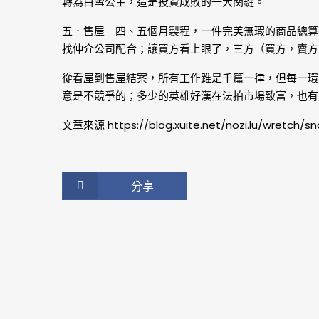
轉為白雪公主，這是投資成敗的一大関鍵。
五．售屋 四、五個月製程，一件完美無瑕的商品總算
找仲介公司配合；讓買方看上眼了，三方（買方，賣方
從看屋到售屋結案，所有工作踓是千篇一律，但每一環
意是不競爭的；多少的英雄好漢在法拍市場致富，也有
文章來源
https://blog.xuite.net/nozi.lu/wretch/
分享