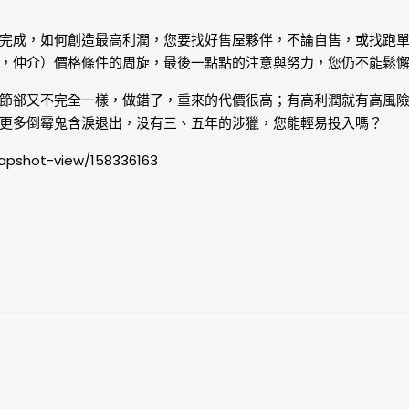
完成，如何創造最高利潤，您要找好售屋夥伴，不論自售，或找跑
，仲介）價格條件的周旋，最後一點點的注意與努力，您仍不能鬆
節郤又不完全一樣，做錯了，重來的代價很高；有高利潤就有高風
更多倒霉鬼含淚退出，没有三、五年的涉獵，您能輕易投入嗎？
snapshot-view/158336163