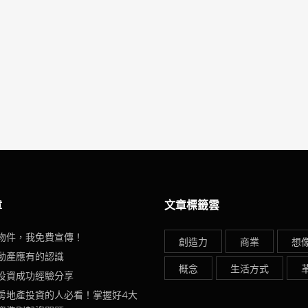
章
文章標籤雲
物件，我免費宣傳！
創造力
商業
想
動產應有的認識
概念
生活方式
投資成功經驗分享
房地產投資的人必看！掌握好4大